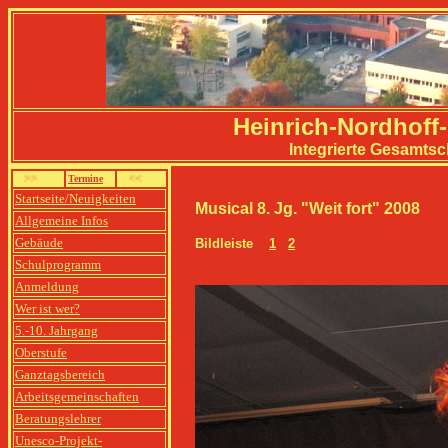
Heinrich-Nordhoff
Integrierte Gesamtsc
>>
Termine
<<
Startseite/Neuigkeiten
Musical 8. Jg. "Weit fort" 2008
Allgemeine Infos
Gebäude
Bildleiste
1
2
Schulprogramm
Anmeldung
Wer ist wer?
5.-10. Jahrgang
Oberstufe
Ganztagsbereich
Arbeitsgemeinschaften
Beratungslehrer
Unesco-Projekt-