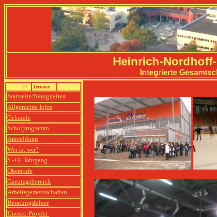
Heinrich-Nordhoff
Integrierte Gesamtsc
>>
Termine
<<
Startseite/Neuigkeiten
Allgemeine Infos
Gebäude
Schulprogramm
Anmeldung
Wer ist wer?
5.-10. Jahrgang
Oberstufe
Ganztagsbereich
Arbeitsgemeinschaften
Beratungslehrer
Unesco-Projekt-