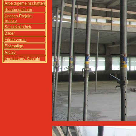
Arbeitsgemeinschaften
Beratungslehrer
Unesco-Projekt-
Schule
Schulbibliothek
Bilder
Förderverein
Ehemalige
Archiv
Impressum/ Kontakt