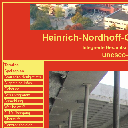
Heinrich-Nordhoff
Integrierte Gesamtsc
unesco-
Termine
Speiseplan
Startseite/Neuigkeiten
Allgemeine Infos
Gebäude
Schulprogramm
Anmeldung
Wer ist wer?
5.-10. Jahrgang
Oberstufe
Ganztagsbereich